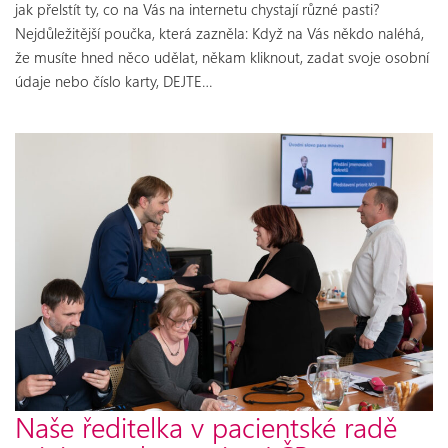
jak přelstít ty, co na Vás na internetu chystají různé pasti?
Nejdůležitější poučka, která zazněla: Když na Vás někdo naléhá,
že musíte hned něco udělat, někam kliknout, zadat svoje osobní
údaje nebo číslo karty, DEJTE…
Naše ředitelka v pacientské radě