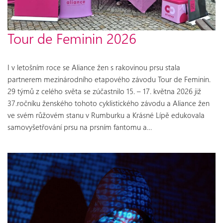
Tour de Feminin 2026
I v letošním roce se Aliance žen s rakovinou prsu stala
partnerem mezinárodního etapového závodu Tour de Feminin.
29 týmů z celého světa se zúčastnilo 15. – 17. května 2026 již
37.ročníku ženského tohoto cyklistického závodu a Aliance žen
ve svém růžovém stanu v Rumburku a Krásné Lípě edukovala
samovyšetřování prsu na prsním fantomu a…