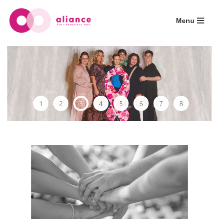
Menu
Přeskočit
na
obsah
1
2
3
4
5
6
7
8