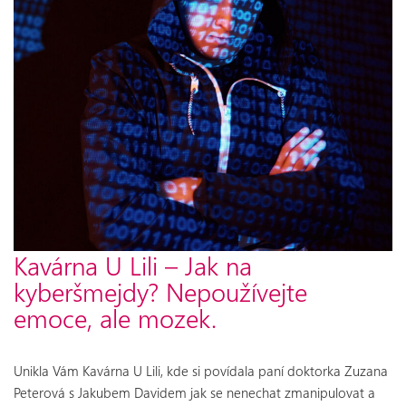
Kavárna U Lili – Jak na
kyberšmejdy? Nepoužívejte
emoce, ale mozek.
Unikla Vám Kavárna U Lili, kde si povídala paní doktorka Zuzana
Peterová s Jakubem Davidem jak se nenechat zmanipulovat a