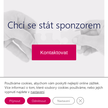
Chci se stát sponzorem
Kontaktovat
Používáme cookies, abychom vám poskytli nejlepší online zážitek.
Více informací o tom, které soubory cookies používáme, nebo jejich
GDPR
Prohlášení o přístupnosti
vypnutí najdete v
nastavení
.
© 2026 Aliance žen s rakovinou prsu, o.p.s.
Možnosti spolupráce
Ke stažení
Zavřít cookie lišt
Přijmout
Odmítnout
Nastavení