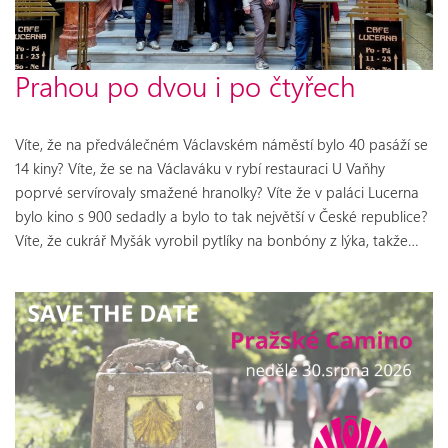
Prahou po dvou i po čtyřech
Víte, že na předválečném Václavském náměstí bylo 40 pasáží se
14 kiny? Víte, že se na Václaváku v rybí restauraci U Vaňhy
poprvé servírovaly smažené hranolky? Víte že v paláci Lucerna
bylo kino s 900 sedadly a bylo to tak největší v České republice?
Víte, že cukrář Myšák vyrobil pytlíky na bonbóny z lýka, takže…