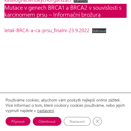
Stáhnout
Mutace v genech BRCA1 a BRCA2 v souvislosti s
karcinomem prsu – Informační brožura
letak-BRCA-a-ca-prsu_finalni-23.9.2022
Stáhnout
Používáme cookies, abychom vám poskytli nejlepší online zážitek.
Více informací o tom, které soubory cookies používáme, nebo jejich
GDPR
Prohlášení o přístupnosti
vypnutí najdete v
© 2026 Aliance žen s rakovinou prsu, o.p.s.
nastavení
.
Možnosti spolupráce
Ke stažení
Zavřít cookie lišt
Přijmout
Odmítnout
Nastavení