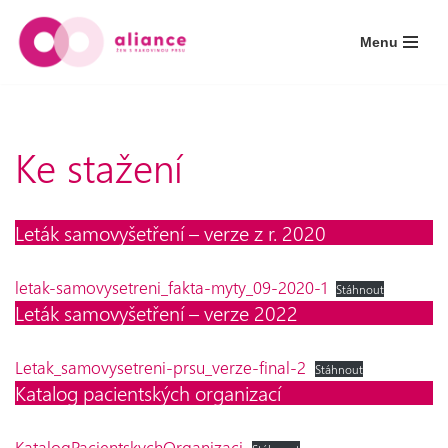
Menu
Přeskočit
na
obsah
Ke stažení
Leták samovyšetření – verze z r. 2020
letak-samovysetreni_fakta-myty_09-2020-1
Stáhnout
Leták samovyšetření – verze 2022
Letak_samovysetreni-prsu_verze-final-2
Stáhnout
Katalog pacientských organizací
KatalogPacientskychOrganizaci