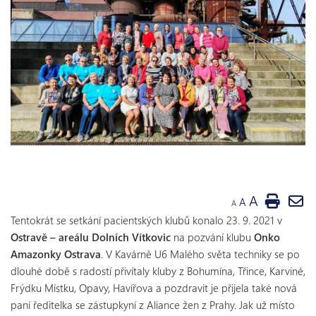
A
A
A
Tentokrát se setkání pacientských klubů konalo 23. 9. 2021 v
Ostravě – areálu Dolních Vítkovic
na pozvání klubu
Onko
Amazonky Ostrava
. V Kavárně U6 Malého světa techniky se po
dlouhé době s radostí přivítaly kluby z Bohumína, Třince, Karviné,
Frýdku Místku, Opavy, Havířova a pozdravit je přijela také nová
paní ředitelka se zástupkyní z Aliance žen z Prahy. Jak už místo