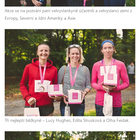
Akce se na pozvání paní velvyslankyně účastnili a velvyslanci zemí z
Evropy, Severní a Jižní Ameriky a Asie.
Tři nejlepší běžkyně – Lucy Hughes, Edita Strusková a Olha Feidak.