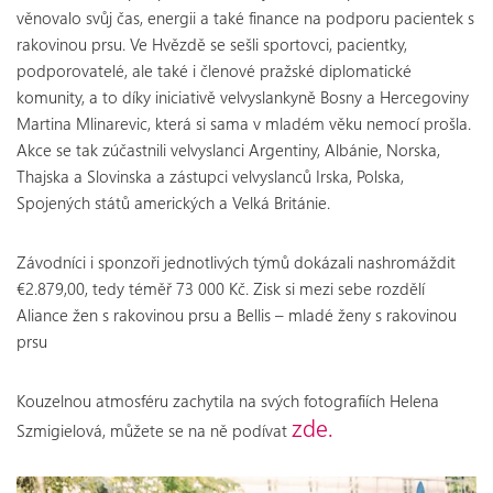
věnovalo svůj čas, energii a také finance na podporu pacientek s
rakovinou prsu. Ve Hvězdě se sešli sportovci, pacientky,
podporovatelé, ale také i členové pražské diplomatické
komunity, a to díky iniciativě velvyslankyně Bosny a Hercegoviny
Martina Mlinarevic, která si sama v mladém věku nemocí prošla.
Akce se tak zúčastnili velvyslanci Argentiny, Albánie, Norska,
Thajska a Slovinska a zástupci velvyslanců Irska, Polska,
Spojených států amerických a Velká Británie.
Závodníci i sponzoři jednotlivých týmů dokázali nashromáždit
€2.879,00, tedy téměř 73 000 Kč. Zisk si mezi sebe rozdělí
Aliance žen s rakovinou prsu a Bellis – mladé ženy s rakovinou
prsu
Kouzelnou atmosféru zachytila na svých fotografiích Helena
zde.
Szmigielová, můžete se na ně podívat