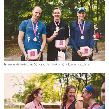
Tři nejlepší běžci Jan Sýkora,, Jan Pokorný a Lukáš Pazdera.