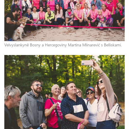
Velvyslankyně Bosny a Hercegoviny Martina Mlinarević s Belliskami.