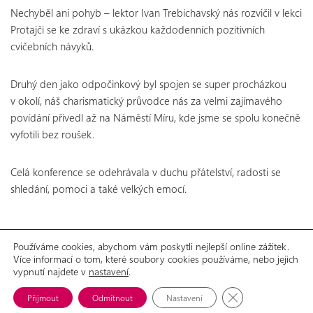
Nechyběl ani pohyb – lektor Ivan Trebichavský nás rozvičil v lekci
Protajči se ke zdraví s ukázkou každodenních pozitivních
cvičebních návyků.
Druhý den jako odpočinkový byl spojen se super procházkou
v okolí, náš charismatický průvodce nás za velmi zajímavého
povídání přivedl až na Náměstí Míru, kde jsme se spolu konečně
vyfotili bez roušek.
Celá konference se odehrávala v duchu přátelství, radosti se
shledání, pomoci a také velkých emocí.
Používáme cookies, abychom vám poskytli nejlepší online zážitek.
Více informací o tom, které soubory cookies používáme, nebo jejich
GDPR
Prohlášení o přístupnosti
vypnutí najdete v
nastavení
.
© 2026 Aliance žen s rakovinou prsu, o.p.s.
Možnosti spolupráce
Ke stažení
Zavřít cookie lišt
Přijmout
Odmítnout
Nastavení