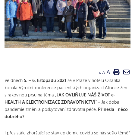
A
A
A
Ve dnech
5. – 6. listopadu 2021
se v Praze v hotelu Olšanka
konala Výroční konference pacientských organizací Aliance žen
s rakovinou prsu na téma „
JAK OVLIŇUJE NÁŠ ŽIVOT e-
HEALTH A ELEKTRONIZACE ZDRAVOTNICTVÍ
“ – Jak doba
pandemie změnila poskytování zdravotní péče.
Přinesla i něco
dobrého?
I přes stále zhoršující se stav epidemie covidu se nás sešlo téměř