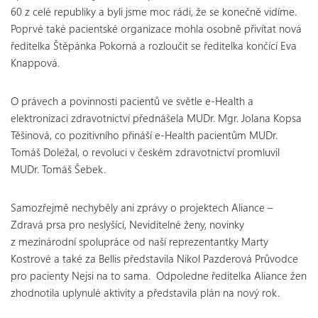
60 z celé republiky a byli jsme moc rádi, že se konečně vidíme.
Poprvé také pacientské organizace mohla osobně přivítat nová
ředitelka Štěpánka Pokorná a rozloučit se ředitelka končící Eva
Knappová.
O právech a povinnosti pacientů ve světle e-Health a
elektronizaci zdravotnictví přednášela MUDr. Mgr. Jolana Kopsa
Těšinová, co pozitivního přináší e-Health pacientům MUDr.
Tomáš Doležal, o revoluci v českém zdravotnictví promluvil
MUDr. Tomáš Šebek.
Samozřejmě nechyběly ani zprávy o projektech Aliance –
Zdravá prsa pro neslyšící, Neviditelné ženy, novinky
z mezinárodní spolupráce od naší reprezentantky Marty
Kostrové a také za Bellis představila Nikol Pazderová Průvodce
pro pacienty Nejsi na to sama. Odpoledne ředitelka Aliance žen
zhodnotila uplynulé aktivity a představila plán na nový rok.