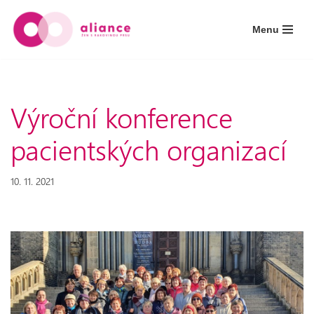
Menu
Přeskočit
na
obsah
Výroční konference
pacientských organizací
10. 11. 2021