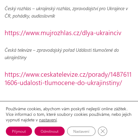
Český rozhlas – ukrajinský rozhlas, zpravodajství pro Ukrajince v
ČR, pohádky, audioslovník
https://www.mujrozhlas.cz/dlya-ukrainciv
Česká televize – zpravodajský pořad Události tlumočené do
ukrajinštiny
https://www.ceskatelevize.cz/porady/1487611
1606-udalosti-tlumocene-do-ukrajinstiny/
Používáme cookies, abychom vám poskytli nejlepší online zážitek.
Více informací o tom, které soubory cookies používáme, nebo jejich
GDPR
Prohlášení o přístupnosti
vypnutí najdete v
nastavení
.
© 2026 Aliance žen s rakovinou prsu, o.p.s.
Možnosti spolupráce
Ke stažení
Zavřít cookie lišt
Přijmout
Odmítnout
Nastavení