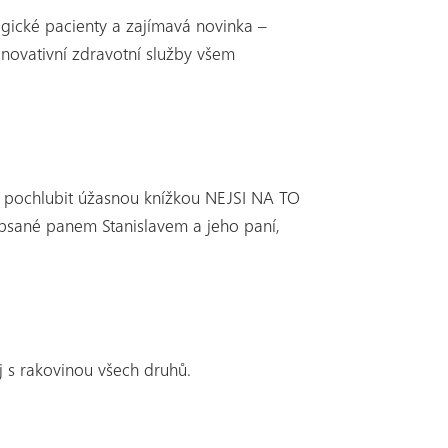
gické pacienty a zajímavá novinka –
inovativní zdravotní služby všem
ly pochlubit úžasnou knížkou NEJSI NA TO
psané panem Stanislavem a jeho paní,
j s rakovinou všech druhů.