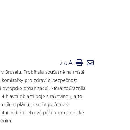
A
A
A
 v Bruselu. Probíhala současně na místě
é komisařky pro zdraví a bezpečnost
í evropské organizace), která zdůraznila
4 hlavní oblasti boje s rakovinou, a to
 cílem plánu je snížit početnost
itní léčbě i celkové péči o onkologické
něním.