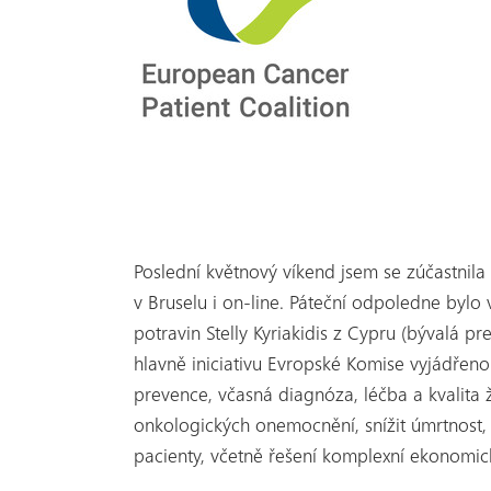
Poslední květnový víkend jsem se zúčastnila
v Bruselu i on-line. Páteční odpoledne byl
potravin Stelly Kyriakidis z Cypru (bývalá 
hlavně iniciativu Evropské Komise vyjádřeno
prevence, včasná diagnóza, léčba a kvalita 
onkologických onemocnění, snížit úmrtnost,
pacienty, včetně řešení komplexní ekonomick