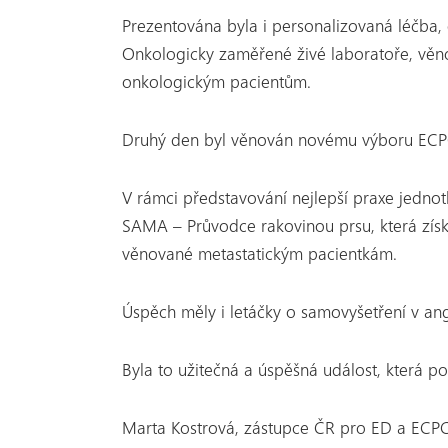
Prezentována byla i personalizovaná léčba
Onkologicky zaměřené živé laboratoře, věnova
onkologickým pacientům.
Druhý den byl věnován novému výboru ECPC
V rámci představování nejlepší praxe jedno
SAMA – Průvodce rakovinou prsu, která zís
věnované metastatickým pacientkám.
Úspěch měly i letáčky o samovyšetření v ang
Byla to užitečná a úspěšná událost, která p
Marta Kostrová, zástupce ČR pro ED a ECP