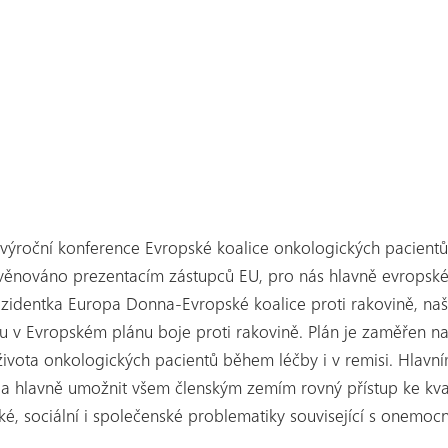
 výroční konference Evropské koalice onkologických pacientů
o věnováno prezentacím zástupců EU, pro nás hlavně evropsk
prezidentka Europa Donna-Evropské koalice proti rakovině, naš
u v Evropském plánu boje proti rakovině. Plán je zaměřen na 
života onkologických pacientů během léčby i v remisi. Hlavním
 a hlavně umožnit všem členským zemím rovný přístup ke kval
é, sociální i společenské problematiky související s onemoc