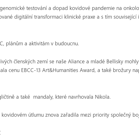
, genomické testování a dopad kovidové pandemie na onkolo
né digitální transformaci klinické praxe a s tím související 
, plánům a aktivitám v budoucnu.
tlivých členských zemí se naše Aliance a mladé Bellisky moh
kala cenu EBCC-13 Art&Humanities Award, a také brožury na
ličtině a také mandaly, které navrhovala Nikola.
o kovidovém útlumu znova zařadila mezi priority společný bo
C