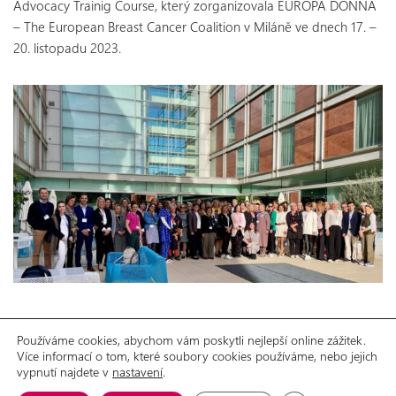
Advocacy Trainig Course, který zorganizovala EUROPA DONNA
– The European Breast Cancer Coalition v Miláně ve dnech 17. –
20. listopadu 2023.
Používáme cookies, abychom vám poskytli nejlepší online zážitek.
Více informací o tom, které soubory cookies používáme, nebo jejich
GDPR
Prohlášení o přístupnosti
vypnutí najdete v
© 2026 Aliance žen s rakovinou prsu, o.p.s.
nastavení
.
Možnosti spolupráce
Ke stažení