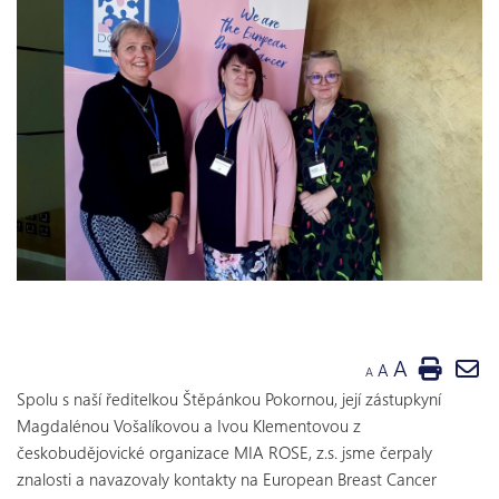
A
A
A
Spolu s naší ředitelkou Štěpánkou Pokornou, její zástupkyní
Magdalénou Vošalíkovou a Ivou Klementovou z
českobudějovické organizace MIA ROSE, z.s. jsme čerpaly
znalosti a navazovaly kontakty na European Breast Cancer