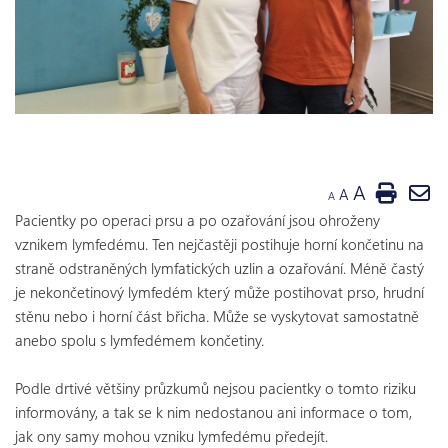
A
A
A
Pacientky po operaci prsu a po ozařování jsou ohroženy
vznikem lymfedému. Ten nejčastěji postihuje horní končetinu na
straně odstraněných lymfatických uzlin a ozařování. Méně častý
je nekončetinový lymfedém který může postihovat prso, hrudní
stěnu nebo i horní část břicha. Může se vyskytovat samostatně
anebo spolu s lymfedémem končetiny.
Podle drtivé většiny průzkumů nejsou pacientky o tomto riziku
informovány, a tak se k nim nedostanou ani informace o tom,
jak ony samy mohou vzniku lymfedému předejít.