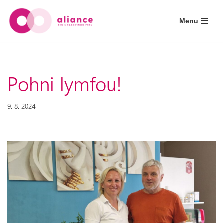
Menu
Přeskočit
na
obsah
Pohni lymfou!
9. 8. 2024