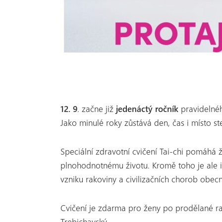
12. 9
. začne již
jedenáctý ročník
pravidelnéh
Jako minulé roky zůstává den, čas i místo ste
Speciální zdravotní cvičení Tai-chi pomáhá 
plnohodnotnému životu. Kromě toho je ale i
vzniku rakoviny a civilizačních chorob obec
Cvičení je zdarma pro ženy po prodělané rak
Trebichavský