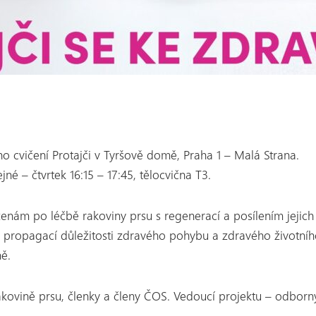
o cvičení Protajči v Tyršově domě, Praha 1 – Malá Strana.
jné – čtvrtek 16:15 – 17:45, tělocvična T3.
ženám po léčbě rakoviny prsu s regenerací a posílením jejic
 propagací důležitosti zdravého pohybu a zdravého životníh
ně.
ovině prsu, členky a členy ČOS. Vedoucí projektu – odborný ce