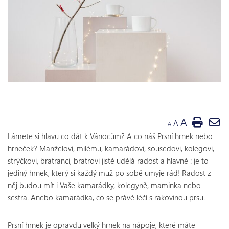
A
A
A
Lámete si hlavu co dát k Vánocům? A co náš Prsní hrnek nebo
hrneček? Manželovi, milému, kamarádovi, sousedovi, kolegovi,
strýčkovi, bratranci, bratrovi jistě udělá radost a hlavně : je to
jediný hrnek, který si každý muž po sobě umyje rád! Radost z
něj budou mít i Vaše kamarádky, kolegyně, maminka nebo
sestra. Anebo kamarádka, co se právě léčí s rakovinou prsu.
Prsní hrnek je opravdu velký hrnek na nápoje, které máte