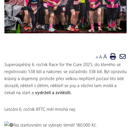
A
A
A
Superúspěšný 6. ročník Race for the Cure 2025, do kterého se
registrovalo 538 lidí a nakonec se zúčastnilo 338 lidí. Byl opravdu
krásný a dojemný, protože přes velkou nepřízeň počasí tito lidé
dorazili, někteří s dětmi, někteří se psy a všichni tam mokli a
čekali na start a
vydrželi a zvítězili.
Letošní 6. ročník RFTC měl mnohá nej:
Na startovném se vybralo téměř 180.000 Kč.