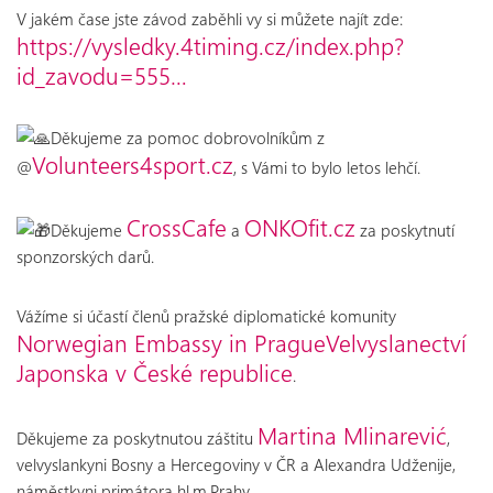
V jakém čase jste závod zaběhli vy si můžete najít zde:
https://vysledky.4timing.cz/index.php?
id_zavodu=555…
Děkujeme za pomoc dobrovolníkům z
Volunteers4sport.cz
@
, s Vámi to bylo letos lehčí.
CrossCafe
ONKOfit.cz
Děkujeme
a
za poskytnutí
sponzorských darů.
Vážíme si účastí členů pražské diplomatické komunity
Norwegian Embassy in Prague
Velvyslanectví
Japonska v České republice
.
Martina Mlinarević
Děkujeme za poskytnutou záštitu
,
velvyslankyni Bosny a Hercegoviny v ČR a Alexandra Udženije,
náměstkyni primátora hl.m.Prahy