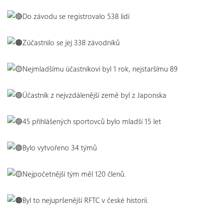
Do závodu se registrovalo 538 lidí
Zúčastnilo se jej 338 závodníků
Nejmladšímu účastníkovi byl 1 rok, nejstaršímu 89
Účastník z nejvzdálenější země byl z Japonska
45 přihlášených sportovců bylo mladší 15 let
Bylo vytvořeno 34 týmů
Nejpočetnější tým měl 120 členů.
Byl to nejupršenější RFTC v české historii.