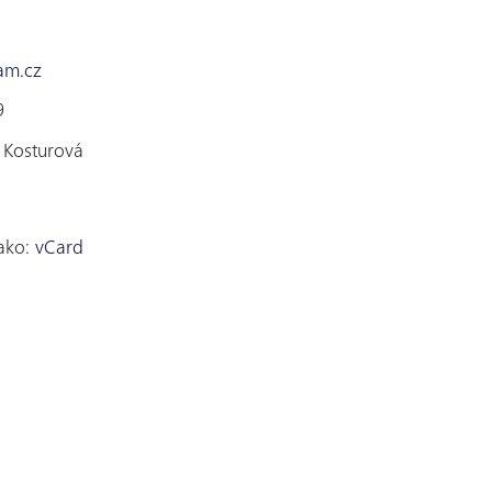
am.cz
9
 Kosturová
jako:
vCard