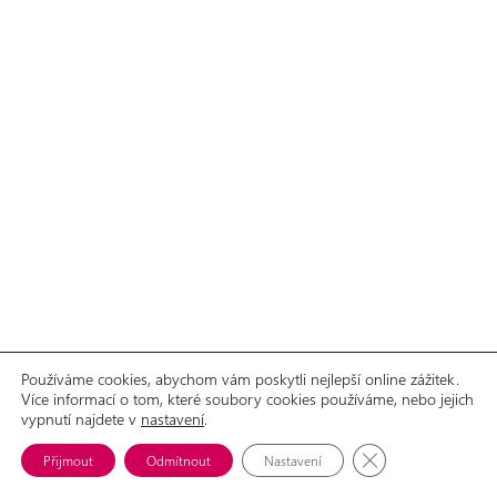
Používáme cookies, abychom vám poskytli nejlepší online zážitek.
Více informací o tom, které soubory cookies používáme, nebo jejich
GDPR
Prohlášení o přístupnosti
vypnutí najdete v
© 2026 Aliance žen s rakovinou prsu, o.p.s.
nastavení
.
Možnosti spolupráce
Ke stažení
Zavřít cookie lišt
Přijmout
Odmítnout
Nastavení