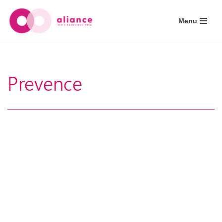
Menu
Přeskočit
na
obsah
Prevence