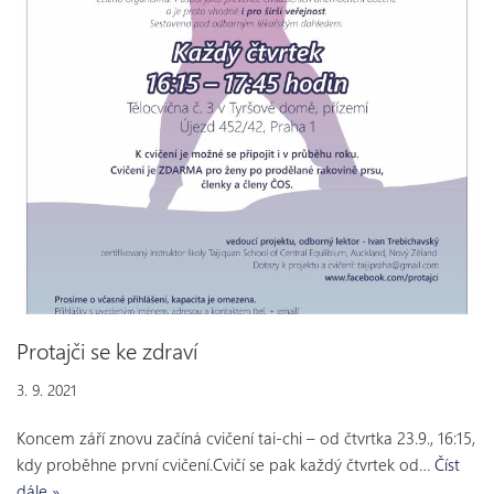
Protajči se ke zdraví
3. 9. 2021
Koncem září znovu začíná cvičení tai-chi – od čtvrtka 23.9., 16:15,
kdy proběhne první cvičení.Cvičí se pak každý čtvrtek od…
Číst
dále »