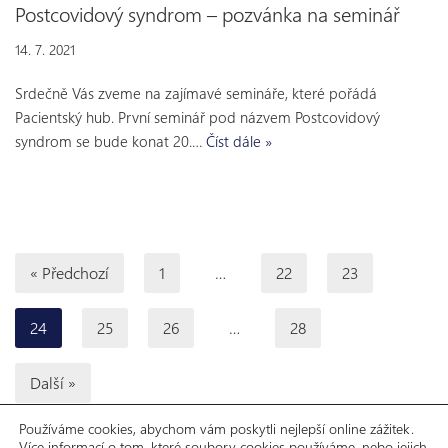
Postcovidový syndrom – pozvánka na seminář
14. 7. 2021
Srdečně Vás zveme na zajímavé semináře, které pořádá
Pacientský hub. První seminář pod názvem Postcovidový
syndrom se bude konat 20.…
Číst dále »
« Předchozí
1
…
22
23
24
25
26
…
28
Další »
Používáme cookies, abychom vám poskytli nejlepší online zážitek.
Více informací o tom, které soubory cookies používáme, nebo jejich
GDPR
Prohlášení o přístupnosti