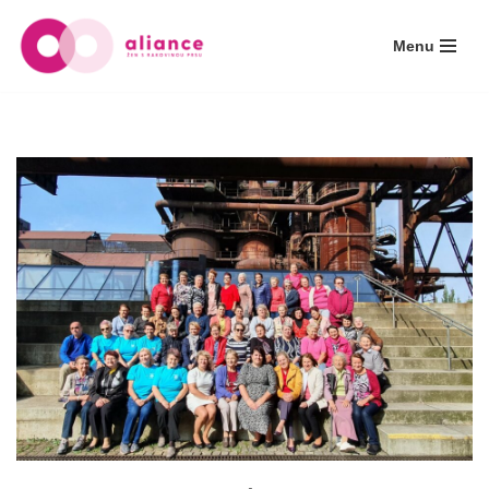
Menu
Přeskočit
na
obsah