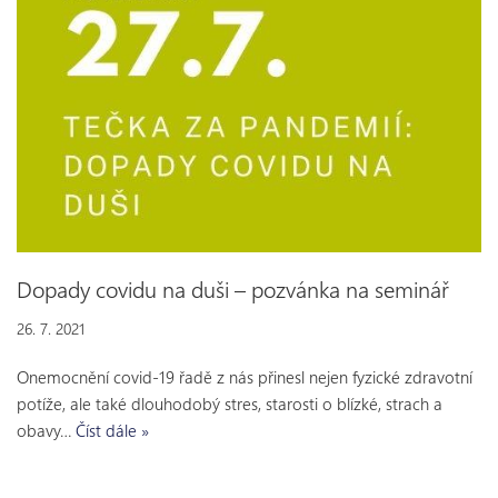
Dopady covidu na duši – pozvánka na seminář
26. 7. 2021
Onemocnění covid-19 řadě z nás přinesl nejen fyzické zdravotní
potíže, ale také dlouhodobý stres, starosti o blízké, strach a
obavy…
Číst dále »