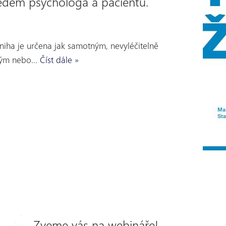
dem psychologa a pacientů.
ha je určena jak samotným, nevyléčitelně
ízkým nebo…
Číst dále »
Zveme vás na webináře!