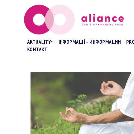
Přeskočit
na
obsah
AKTUALITY
ІНФОРМАЦІЇ – ИНФОРМАЦИИ
PR
KONTAKT