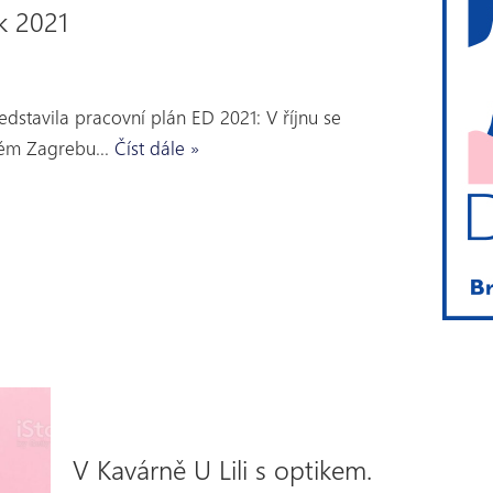
k 2021
stavila pracovní plán ED 2021: V říjnu se
ském Zagrebu…
Číst dále »
V Kavárně U Lili s optikem.