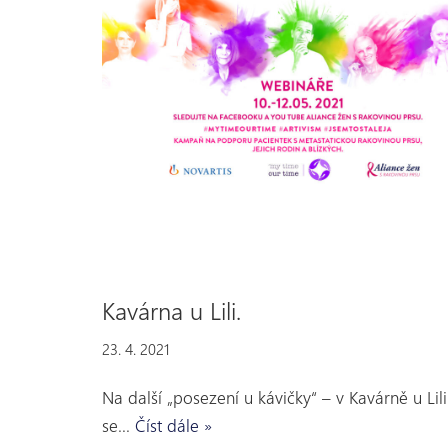
Kavárna u Lili.
23. 4. 2021
Na další „posezení u kávičky“ – v Kavárně u Lil
se…
Číst dále »