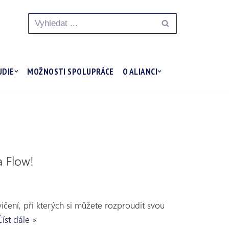
UDIE
MOŽNOSTI SPOLUPRÁCE
O ALIANCI
a Flow!
čení, při kterých si můžete rozproudit svou
Číst dále »