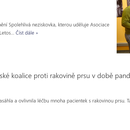
nění Spolehlivá neziskovka, kterou uděluje Asociace
 Letos…
Číst dále »
 koalice proti rakovině prsu v době pand
áhla a ovlivnila léčbu mnoha pacientek s rakovinou prsu. 