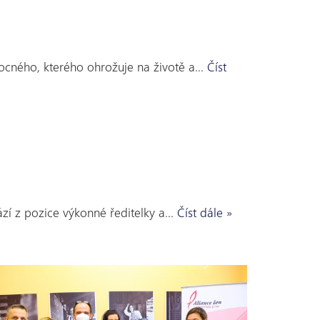
emocného, kterého ohrožuje na životě a…
Číst
zí z pozice výkonné ředitelky a…
Číst dále »