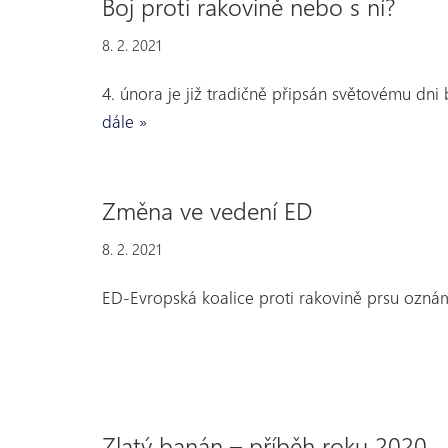
Boj proti rakovině nebo s ní?
8. 2. 2021
4. února je již tradičně připsán světovému dn
dále »
Změna ve vedení ED
8. 2. 2021
ED-Evropská koalice proti rakovině prsu ozná
Zlatý banán – příběh roku 2020