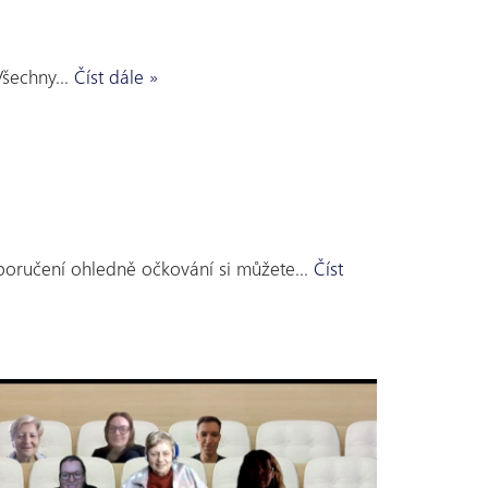
 Všechny…
Číst dále »
oporučení ohledně očkování si můžete…
Číst